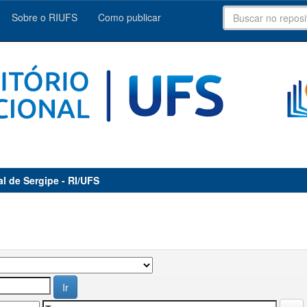
Sobre o RIUFS
Como publicar
al de Sergipe - RI/UFS