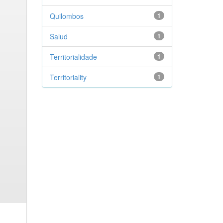
Quilombos
1
Salud
1
Territorialidade
1
Territoriality
1