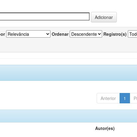
por
Ordenar
Registro(s)
Anterior
1
P
Autor(es)