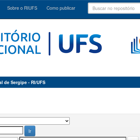
Sobre o RIUFS
Como publicar
al de Sergipe - RI/UFS