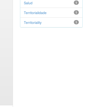
Salud
1
Territorialidade
1
Territoriality
1