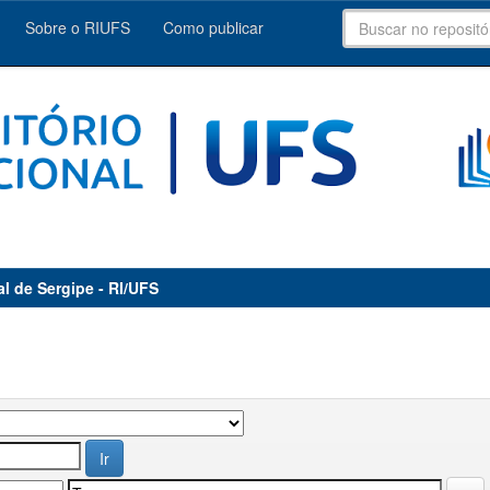
Sobre o RIUFS
Como publicar
al de Sergipe - RI/UFS