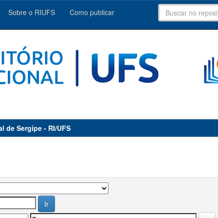
Sobre o RIUFS
Como publicar
al de Sergipe - RI/UFS