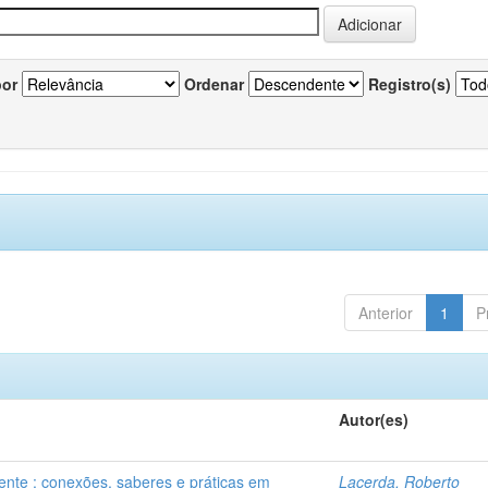
por
Ordenar
Registro(s)
Anterior
1
P
Autor(es)
iente : conexões, saberes e práticas em
Lacerda, Roberto