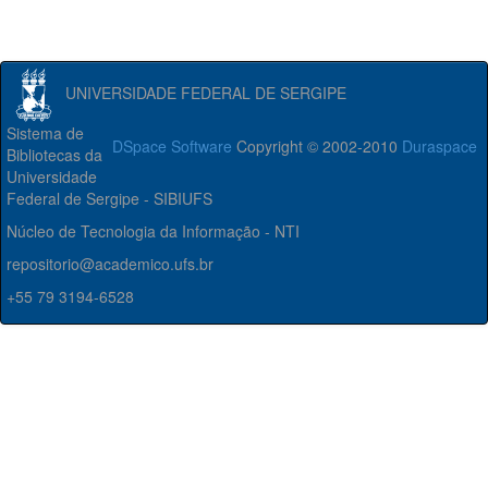
UNIVERSIDADE FEDERAL DE SERGIPE
Sistema de
DSpace Software
Copyright © 2002-2010
Duraspace
Bibliotecas da
Universidade
Federal de Sergipe - SIBIUFS
Núcleo de Tecnologia da Informação - NTI
repositorio@academico.ufs.br
+55 79 3194-6528