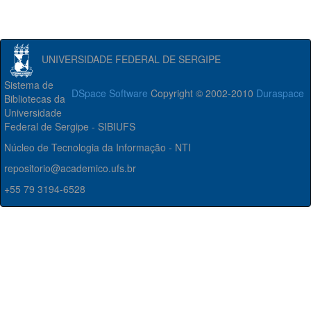
UNIVERSIDADE FEDERAL DE SERGIPE
Sistema de
DSpace Software
Copyright © 2002-2010
Duraspace
Bibliotecas da
Universidade
Federal de Sergipe - SIBIUFS
Núcleo de Tecnologia da Informação - NTI
repositorio@academico.ufs.br
+55 79 3194-6528