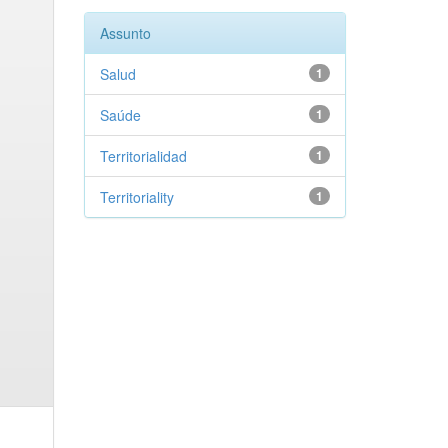
Assunto
Salud
1
Saúde
1
Territorialidad
1
Territoriality
1