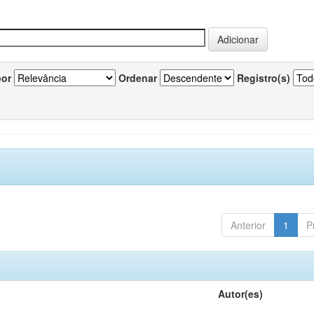
por
Ordenar
Registro(s)
Anterior
1
P
Autor(es)