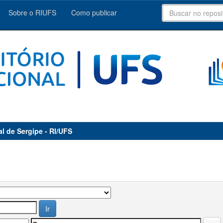
Sobre o RIUFS
Como publicar
al de Sergipe - RI/UFS