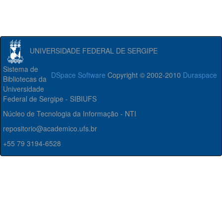
UNIVERSIDADE FEDERAL DE SERGIPE
Sistema de
DSpace Software
Copyright © 2002-2010
Duraspace
Bibliotecas da
Universidade
Federal de Sergipe - SIBIUFS
Núcleo de Tecnologia da Informação - NTI
repositorio@academico.ufs.br
+55 79 3194-6528