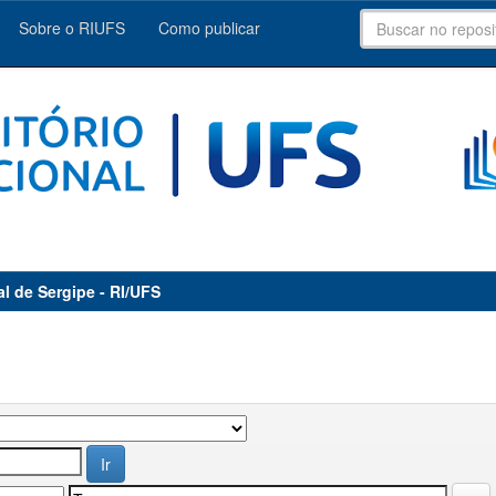
Sobre o RIUFS
Como publicar
al de Sergipe - RI/UFS