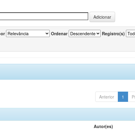
por
Ordenar
Registro(s)
Anterior
1
P
Autor(es)