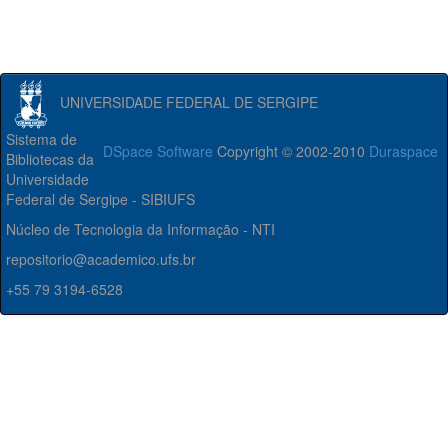
UNIVERSIDADE FEDERAL DE SERGIPE
Sistema de
DSpace Software
Copyright © 2002-2010
Duraspace
Bibliotecas da
Universidade
Federal de Sergipe - SIBIUFS
Núcleo de Tecnologia da Informação - NTI
repositorio@academico.ufs.br
+55 79 3194-6528