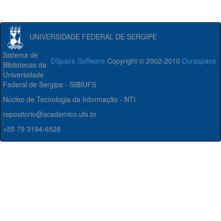
UNIVERSIDADE FEDERAL DE SERGIPE
Sistema de
DSpace Software
Copyright © 2002-2010
Duraspace
Bibliotecas da
Universidade
Federal de Sergipe - SIBIUFS
Núcleo de Tecnologia da Informação - NTI
repositorio@academico.ufs.br
+55 79 3194-6528