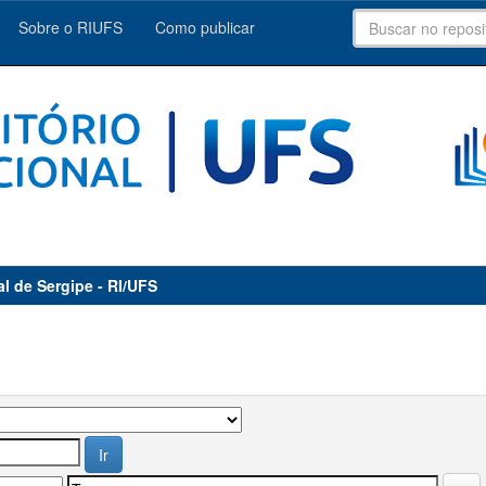
Sobre o RIUFS
Como publicar
al de Sergipe - RI/UFS