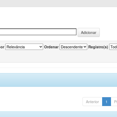
por
Ordenar
Registro(s)
Anterior
1
P