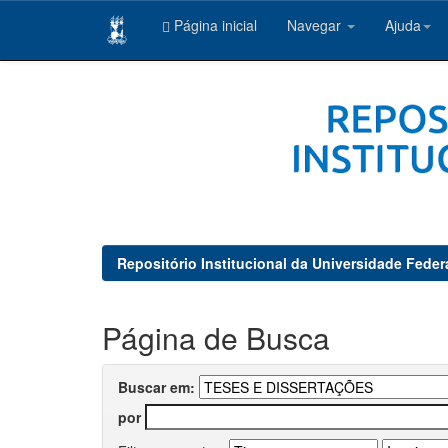
Página inicial
Navegar
Ajuda
Skip
navigation
Repositório Institucional da Universidade Feder
Página de Busca
Buscar em:
por