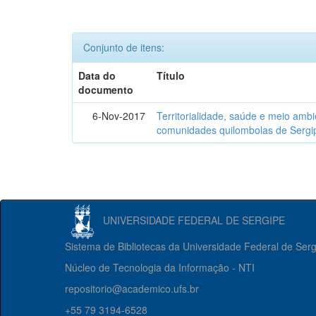
Conjunto de itens:
Data do
Título
documento
6-Nov-2017
Territorialidade, saúde e meio amb
comunidades quilombolas de Sergi
UNIVERSIDADE FEDERAL DE SERGIPE
Sistema de Bibliotecas da Universidade Federal de Ser
Núcleo de Tecnologia da Informação - NTI
repositorio@academico.ufs.br
+55 79 3194-6528