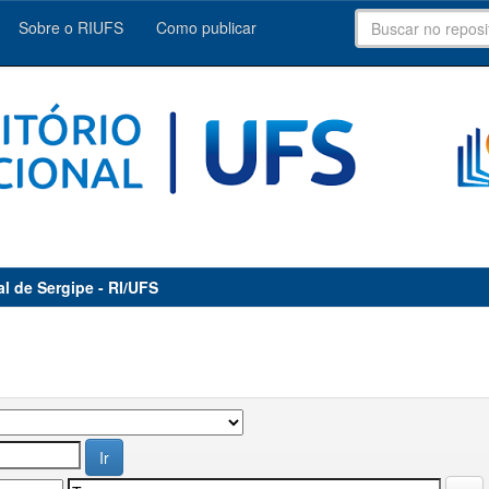
Sobre o RIUFS
Como publicar
al de Sergipe - RI/UFS