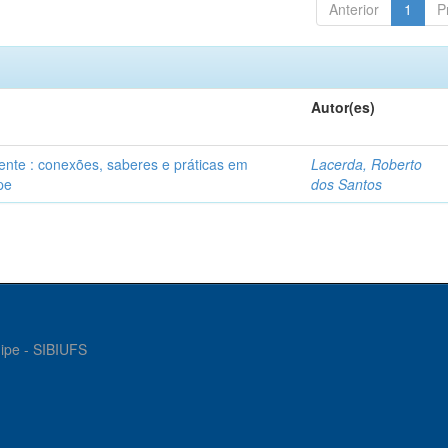
Anterior
1
P
Autor(es)
iente : conexões, saberes e práticas em
Lacerda, Roberto
pe
dos Santos
gipe - SIBIUFS