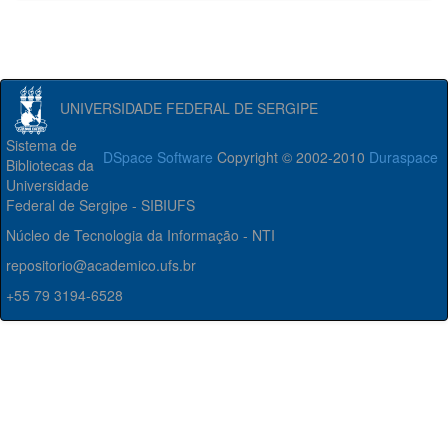
UNIVERSIDADE FEDERAL DE SERGIPE
Sistema de
DSpace Software
Copyright © 2002-2010
Duraspace
Bibliotecas da
Universidade
Federal de Sergipe - SIBIUFS
Núcleo de Tecnologia da Informação - NTI
repositorio@academico.ufs.br
+55 79 3194-6528