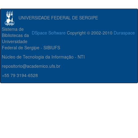
UNIVERSIDADE FEDERAL DE SERGIPE
Sistema de
DSpace Software
Copyright © 2002-2010
Duraspace
Bibliotecas da
Universidade
Federal de Sergipe - SIBIUFS
Núcleo de Tecnologia da Informação - NTI
repositorio@academico.ufs.br
+55 79 3194-6528