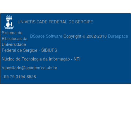
UNIVERSIDADE FEDERAL DE SERGIPE
Sistema de
DSpace Software
Copyright © 2002-2010
Duraspace
Bibliotecas da
Universidade
Federal de Sergipe - SIBIUFS
Núcleo de Tecnologia da Informação - NTI
repositorio@academico.ufs.br
+55 79 3194-6528