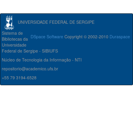
UNIVERSIDADE FEDERAL DE SERGIPE
Sistema de
DSpace Software
Copyright © 2002-2010
Duraspace
Bibliotecas da
Universidade
Federal de Sergipe - SIBIUFS
Núcleo de Tecnologia da Informação - NTI
repositorio@academico.ufs.br
+55 79 3194-6528