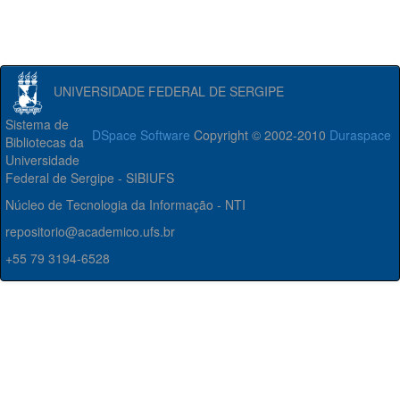
UNIVERSIDADE FEDERAL DE SERGIPE
Sistema de
DSpace Software
Copyright © 2002-2010
Duraspace
Bibliotecas da
Universidade
Federal de Sergipe - SIBIUFS
Núcleo de Tecnologia da Informação - NTI
repositorio@academico.ufs.br
+55 79 3194-6528