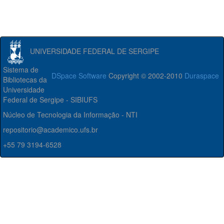
UNIVERSIDADE FEDERAL DE SERGIPE
Sistema de
DSpace Software
Copyright © 2002-2010
Duraspace
Bibliotecas da
Universidade
Federal de Sergipe - SIBIUFS
Núcleo de Tecnologia da Informação - NTI
repositorio@academico.ufs.br
+55 79 3194-6528