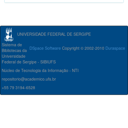
UNIVERSIDADE FEDERAL DE SERGIPE
Sistema de
DSpace Software
Copyright © 2002-2010
Duraspace
Bibliotecas da
Universidade
Federal de Sergipe - SIBIUFS
Núcleo de Tecnologia da Informação - NTI
repositorio@academico.ufs.br
+55 79 3194-6528