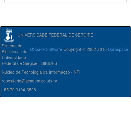
UNIVERSIDADE FEDERAL DE SERGIPE
Sistema de
DSpace Software
Copyright © 2002-2010
Duraspace
Bibliotecas da
Universidade
Federal de Sergipe - SIBIUFS
Núcleo de Tecnologia da Informação - NTI
repositorio@academico.ufs.br
+55 79 3194-6528