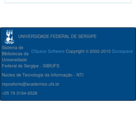
UNIVERSIDADE FEDERAL DE SERGIPE
Sistema de
DSpace Software
Copyright © 2002-2010
Duraspace
Bibliotecas da
Universidade
Federal de Sergipe - SIBIUFS
Núcleo de Tecnologia da Informação - NTI
repositorio@academico.ufs.br
+55 79 3194-6528