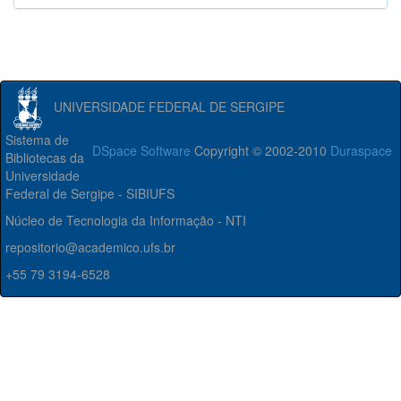
UNIVERSIDADE FEDERAL DE SERGIPE
Sistema de
DSpace Software
Copyright © 2002-2010
Duraspace
Bibliotecas da
Universidade
Federal de Sergipe - SIBIUFS
Núcleo de Tecnologia da Informação - NTI
repositorio@academico.ufs.br
+55 79 3194-6528