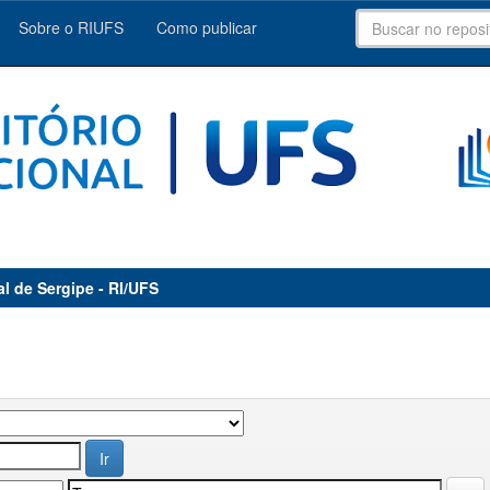
Sobre o RIUFS
Como publicar
al de Sergipe - RI/UFS