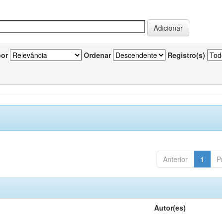
por
Ordenar
Registro(s)
Anterior
1
P
Autor(es)