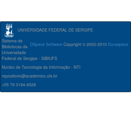
UNIVERSIDADE FEDERAL DE SERGIPE
Sistema de
DSpace Software
Copyright © 2002-2010
Duraspace
Bibliotecas da
Universidade
Federal de Sergipe - SIBIUFS
Núcleo de Tecnologia da Informação - NTI
repositorio@academico.ufs.br
+55 79 3194-6528