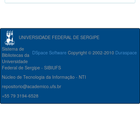
UNIVERSIDADE FEDERAL DE SERGIPE
Sistema de
DSpace Software
Copyright © 2002-2010
Duraspace
Bibliotecas da
Universidade
Federal de Sergipe - SIBIUFS
Núcleo de Tecnologia da Informação - NTI
repositorio@academico.ufs.br
+55 79 3194-6528