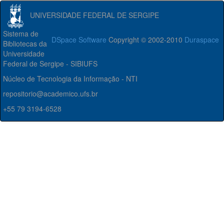
UNIVERSIDADE FEDERAL DE SERGIPE
Sistema de
DSpace Software
Copyright © 2002-2010
Duraspace
Bibliotecas da
Universidade
Federal de Sergipe - SIBIUFS
Núcleo de Tecnologia da Informação - NTI
repositorio@academico.ufs.br
+55 79 3194-6528