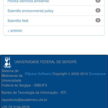
Política científica ambiental
1
Scientific environmental policy
1
Scientific field
1
< anterior
UNIVERSIDADE FEDERAL DE SERGIPE
Sistema de
DSpace Software
Copyright © 2002-2010
Duraspace
Bibliotecas da
Universidade
Federal de Sergipe - SIBIUFS
Núcleo de Tecnologia da Informação - NTI
repositorio@academico.ufs.br
+55 79 3194-6528