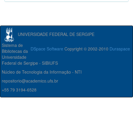
UNIVERSIDADE FEDERAL DE SERGIPE
Sistema de
DSpace Software
Copyright © 2002-2010
Duraspace
Bibliotecas da
Universidade
Federal de Sergipe - SIBIUFS
Núcleo de Tecnologia da Informação - NTI
repositorio@academico.ufs.br
+55 79 3194-6528