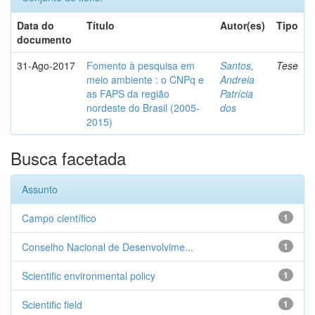
Data do
Título
Autor(es)
Tipo
documento
31-Ago-2017
Fomento à pesquisa em
Santos,
Tese
meio ambiente : o CNPq e
Andreia
as FAPS da região
Patrícia
nordeste do Brasil (2005-
dos
2015)
Busca facetada
Assunto
Campo científico
1
Conselho Nacional de Desenvolvime...
1
Scientific environmental policy
1
Scientific field
1