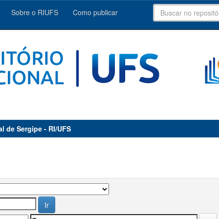
Sobre o RIUFS
Como publicar
al de Sergipe - RI/UFS