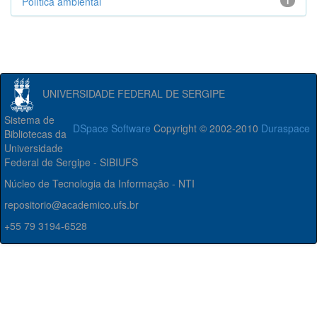
Política ambiental
1
UNIVERSIDADE FEDERAL DE SERGIPE
Sistema de
DSpace Software
Copyright © 2002-2010
Duraspace
Bibliotecas da
Universidade
Federal de Sergipe - SIBIUFS
Núcleo de Tecnologia da Informação - NTI
repositorio@academico.ufs.br
+55 79 3194-6528