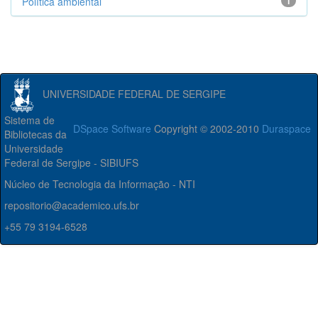
Política ambiental
1
UNIVERSIDADE FEDERAL DE SERGIPE
Sistema de
DSpace Software
Copyright © 2002-2010
Duraspace
Bibliotecas da
Universidade
Federal de Sergipe - SIBIUFS
Núcleo de Tecnologia da Informação - NTI
repositorio@academico.ufs.br
+55 79 3194-6528