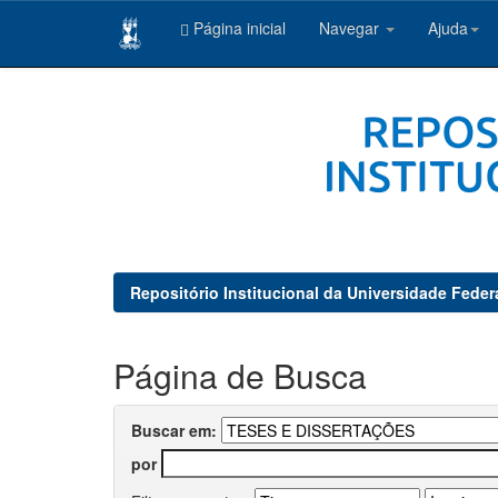
Página inicial
Navegar
Ajuda
Skip
navigation
Repositório Institucional da Universidade Feder
Página de Busca
Buscar em:
por