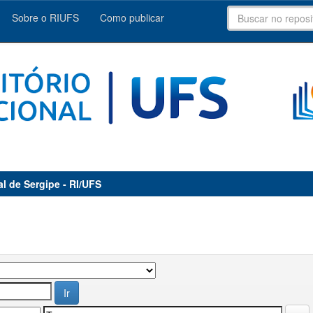
Sobre o RIUFS
Como publicar
al de Sergipe - RI/UFS