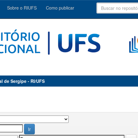
Sobre o RIUFS
Como publicar
al de Sergipe - RI/UFS