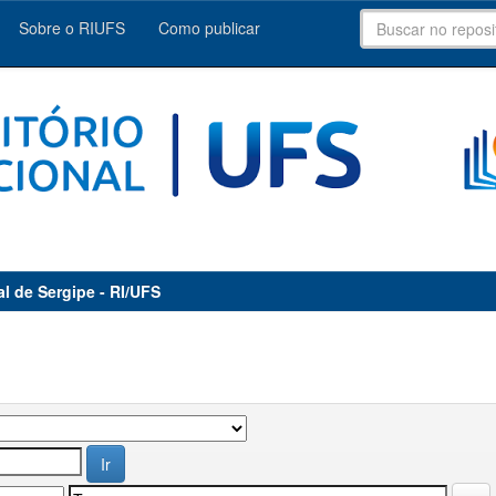
Sobre o RIUFS
Como publicar
al de Sergipe - RI/UFS