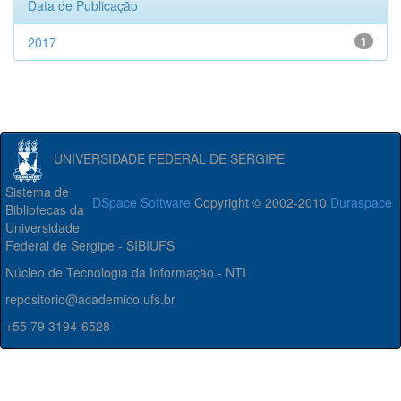
Data de Publicação
2017
1
UNIVERSIDADE FEDERAL DE SERGIPE
Sistema de
DSpace Software
Copyright © 2002-2010
Duraspace
Bibliotecas da
Universidade
Federal de Sergipe - SIBIUFS
Núcleo de Tecnologia da Informação - NTI
repositorio@academico.ufs.br
+55 79 3194-6528