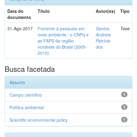
Data do
Título
Autor(es)
Tipo
documento
31-Ago-2017
Fomento à pesquisa em
Santos,
Tese
meio ambiente : o CNPq e
Andreia
as FAPS da região
Patrícia
nordeste do Brasil (2005-
dos
2015)
Busca facetada
Assunto
Campo científico
1
Política ambiental
1
Scientific environmental policy
1