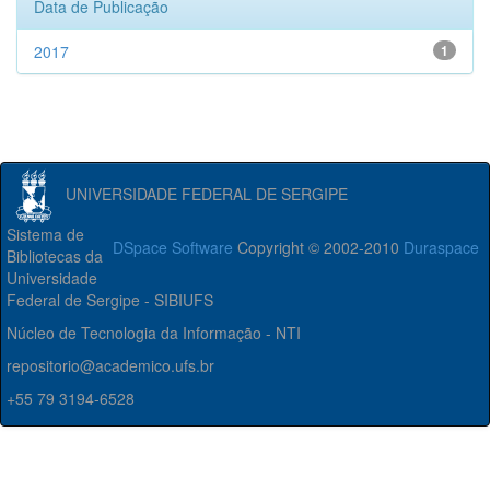
Data de Publicação
2017
1
UNIVERSIDADE FEDERAL DE SERGIPE
Sistema de
DSpace Software
Copyright © 2002-2010
Duraspace
Bibliotecas da
Universidade
Federal de Sergipe - SIBIUFS
Núcleo de Tecnologia da Informação - NTI
repositorio@academico.ufs.br
+55 79 3194-6528