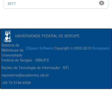
2017
1
UNIVERSIDADE FEDERAL DE SERGIPE
Sistema de
DSpace Software
Copyright © 2002-2010
Duraspace
Bibliotecas da
Universidade
Federal de Sergipe - SIBIUFS
Núcleo de Tecnologia da Informação - NTI
repositorio@academico.ufs.br
+55 79 3194-6528