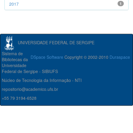
2017
1
UNIVERSIDADE FEDERAL DE SERGIPE
Sistema de
DSpace Software
Copyright © 2002-2010
Duraspace
Bibliotecas da
Universidade
Federal de Sergipe - SIBIUFS
Núcleo de Tecnologia da Informação - NTI
repositorio@academico.ufs.br
+55 79 3194-6528