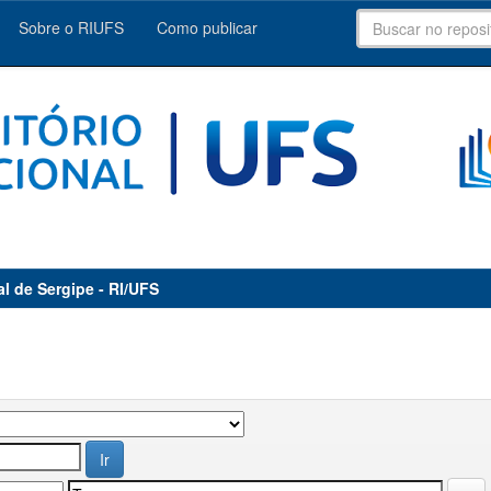
Sobre o RIUFS
Como publicar
al de Sergipe - RI/UFS