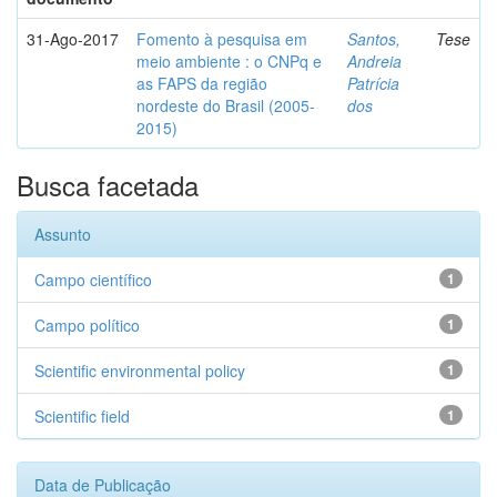
31-Ago-2017
Fomento à pesquisa em
Santos,
Tese
meio ambiente : o CNPq e
Andreia
as FAPS da região
Patrícia
nordeste do Brasil (2005-
dos
2015)
Busca facetada
Assunto
Campo científico
1
Campo político
1
Scientific environmental policy
1
Scientific field
1
Data de Publicação