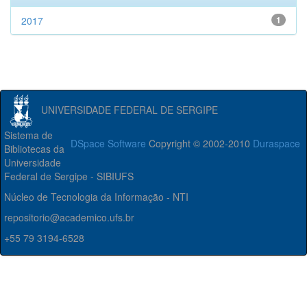
2017
1
UNIVERSIDADE FEDERAL DE SERGIPE
Sistema de
DSpace Software
Copyright © 2002-2010
Duraspace
Bibliotecas da
Universidade
Federal de Sergipe - SIBIUFS
Núcleo de Tecnologia da Informação - NTI
repositorio@academico.ufs.br
+55 79 3194-6528