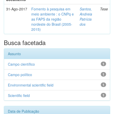
31-Ago-2017
Fomento à pesquisa em
Santos,
Tese
meio ambiente : o CNPq e
Andreia
as FAPS da região
Patrícia
nordeste do Brasil (2005-
dos
2015)
Busca facetada
Assunto
Campo científico
1
Campo político
1
Environmental scientific field
1
Scientific field
1
Data de Publicação