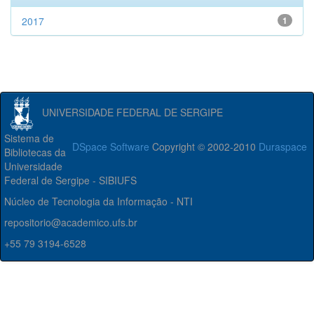
2017
1
UNIVERSIDADE FEDERAL DE SERGIPE
Sistema de
DSpace Software
Copyright © 2002-2010
Duraspace
Bibliotecas da
Universidade
Federal de Sergipe - SIBIUFS
Núcleo de Tecnologia da Informação - NTI
repositorio@academico.ufs.br
+55 79 3194-6528