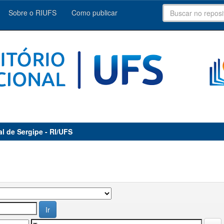
Sobre o RIUFS
Como publicar
al de Sergipe - RI/UFS