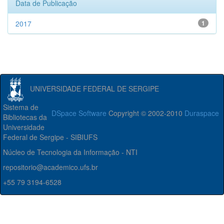
Data de Publicação
2017
1
UNIVERSIDADE FEDERAL DE SERGIPE
Sistema de
DSpace Software
Copyright © 2002-2010
Duraspace
Bibliotecas da
Universidade
Federal de Sergipe - SIBIUFS
Núcleo de Tecnologia da Informação - NTI
repositorio@academico.ufs.br
+55 79 3194-6528