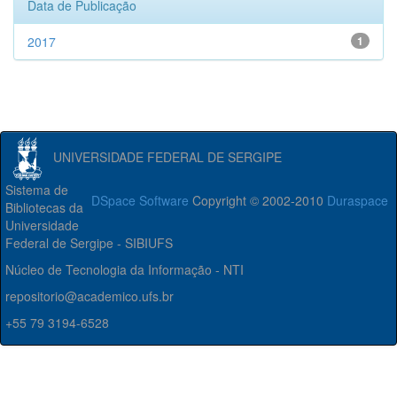
Data de Publicação
2017
1
UNIVERSIDADE FEDERAL DE SERGIPE
Sistema de
DSpace Software
Copyright © 2002-2010
Duraspace
Bibliotecas da
Universidade
Federal de Sergipe - SIBIUFS
Núcleo de Tecnologia da Informação - NTI
repositorio@academico.ufs.br
+55 79 3194-6528