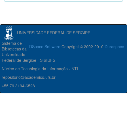
UNIVERSIDADE FEDERAL DE SERGIPE
Sistema de
DSpace Software
Copyright © 2002-2010
Duraspace
Bibliotecas da
Universidade
Federal de Sergipe - SIBIUFS
Núcleo de Tecnologia da Informação - NTI
repositorio@academico.ufs.br
+55 79 3194-6528