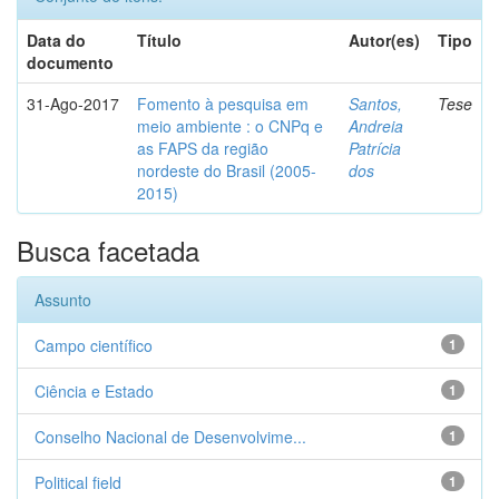
Data do
Título
Autor(es)
Tipo
documento
31-Ago-2017
Fomento à pesquisa em
Santos,
Tese
meio ambiente : o CNPq e
Andreia
as FAPS da região
Patrícia
nordeste do Brasil (2005-
dos
2015)
Busca facetada
Assunto
Campo científico
1
Ciência e Estado
1
Conselho Nacional de Desenvolvime...
1
Political field
1