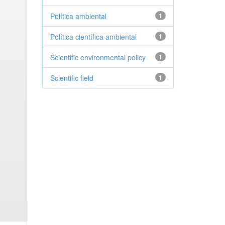
Política ambiental
1
Política científica ambiental
1
Scientific environmental policy
1
Scientific field
1