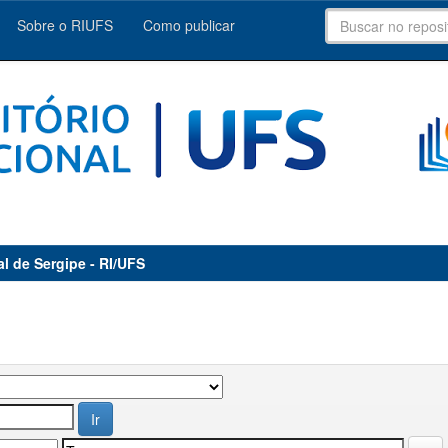
Sobre o RIUFS
Como publicar
al de Sergipe - RI/UFS