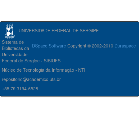
UNIVERSIDADE FEDERAL DE SERGIPE
Sistema de
DSpace Software
Copyright © 2002-2010
Duraspace
Bibliotecas da
Universidade
Federal de Sergipe - SIBIUFS
Núcleo de Tecnologia da Informação - NTI
repositorio@academico.ufs.br
+55 79 3194-6528