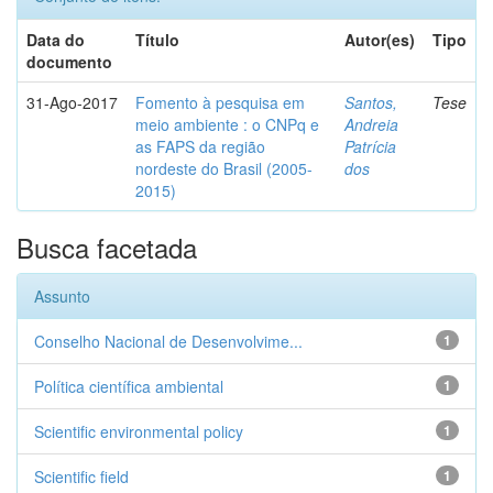
Data do
Título
Autor(es)
Tipo
documento
31-Ago-2017
Fomento à pesquisa em
Santos,
Tese
meio ambiente : o CNPq e
Andreia
as FAPS da região
Patrícia
nordeste do Brasil (2005-
dos
2015)
Busca facetada
Assunto
Conselho Nacional de Desenvolvime...
1
Política científica ambiental
1
Scientific environmental policy
1
Scientific field
1