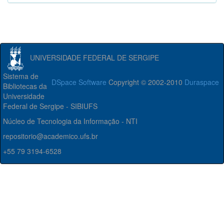
UNIVERSIDADE FEDERAL DE SERGIPE
Sistema de
DSpace Software
Copyright © 2002-2010
Duraspace
Bibliotecas da
Universidade
Federal de Sergipe - SIBIUFS
Núcleo de Tecnologia da Informação - NTI
repositorio@academico.ufs.br
+55 79 3194-6528