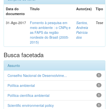
Data do
Título
Autor(es)
Tipo
documento
31-Ago-2017
Fomento à pesquisa em
Santos,
Tese
meio ambiente : o CNPq e
Andreia
as FAPS da região
Patrícia
nordeste do Brasil (2005-
dos
2015)
Busca facetada
Assunto
Conselho Nacional de Desenvolvime...
1
Política ambiental
1
Política científica ambiental
1
Scientific environmental policy
1