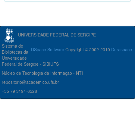
UNIVERSIDADE FEDERAL DE SERGIPE
Sistema de
DSpace Software
Copyright © 2002-2010
Duraspace
Bibliotecas da
Universidade
Federal de Sergipe - SIBIUFS
Núcleo de Tecnologia da Informação - NTI
repositorio@academico.ufs.br
+55 79 3194-6528